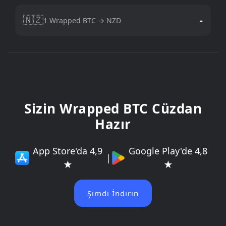
🇳🇿
-
1 Wrapped BTC → NZD
Sizin Wrapped BTC Cüzdan
Hazır
App Store'da 4,9
Google Play'de 4,8
|
★
★
Şimdi İndirin