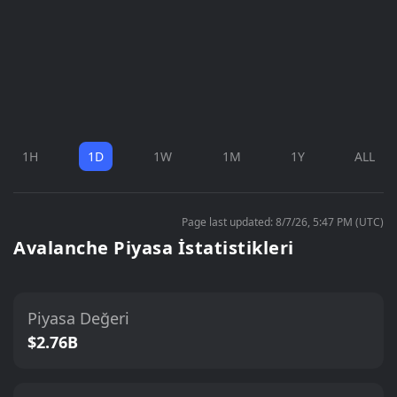
1H
1D
1W
1M
1Y
ALL
Page last updated: 8/7/26, 5:47 PM (UTC)
Avalanche Piyasa İstatistikleri
Piyasa Değeri
$2.76B