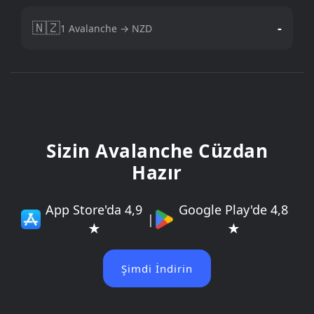
🇳🇿
-
1 Avalanche → NZD
Sizin Avalanche Cüzdan
Hazır
App Store'da 4,9
Google Play'de 4,8
|
★
★
Şimdi İndirin