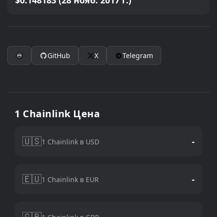
$0.148183 (28 нояб. 2017 г.)
GitHub
X
Telegram
1 Chainlink Цена
🇺🇸
-
1 Chainlink в USD
🇪🇺
-
1 Chainlink в EUR
🇬🇧
-