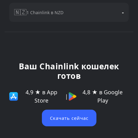
🇳🇿
-
1 Chainlink в NZD
Ваш Chainlink кошелек
готов
4,9 ★ в App
4,8 ★ в Google
|
Store
Play
Скачать сейчас