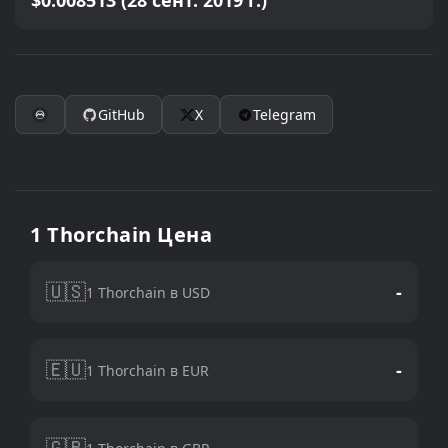
$0.008513 (28 сент. 2019 г.)
GitHub
X
Telegram
1 Thorchain Цена
🇺🇸
-
1 Thorchain в USD
🇪🇺
-
1 Thorchain в EUR
🇬🇧
-