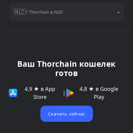
🇳🇿
-
1 Thorchain в NZD
Ваш Thorchain кошелек
готов
4,9 ★ в App
4,8 ★ в Google
|
Store
Play
Скачать сейчас