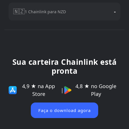
🇳🇿
-
1 Chainlink para NZD
Sua carteira Chainlink está
pronta
4,9 ★ na App
4,8 ★ no Google
|
Store
Play
Faça o download agora