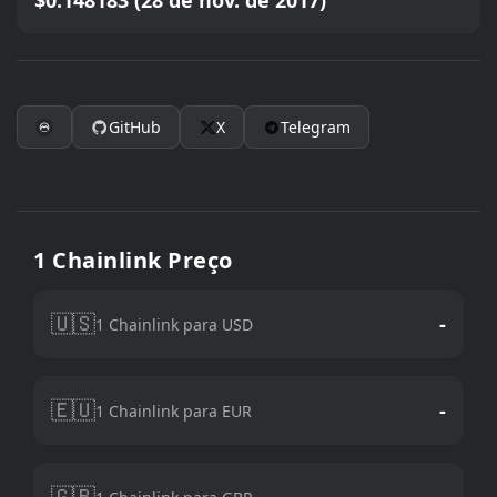
$0.148183 (28 de nov. de 2017)
GitHub
X
Telegram
1 Chainlink Preço
🇺🇸
-
1 Chainlink para USD
🇪🇺
-
1 Chainlink para EUR
🇬🇧
-