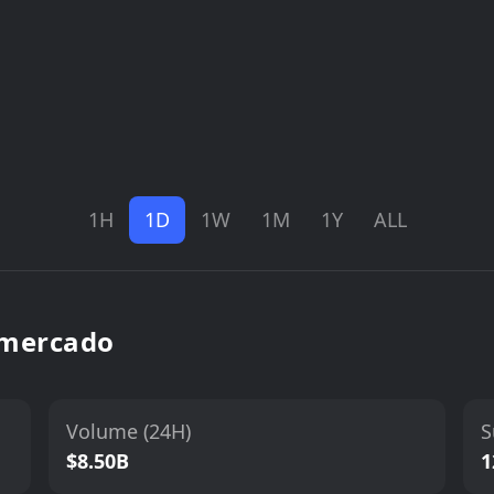
1H
1D
1W
1M
1Y
ALL
 mercado
Volume (24H)
S
$8.50B
1