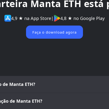
arteira Manta ETH está 
4,9 ★ na App Store
|
4,8 ★ no Google Play
Faça o download agora
do de Manta ETH?
iação de Manta ETH?