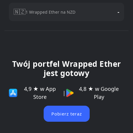
🇳🇿
-
1 Wrapped Ether na NZD
Twój portfel Wrapped Ether
jest gotowy
4,9 ★ w App
4,8 ★ w Google
|
Store
Play
Pobierz teraz