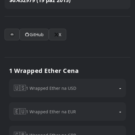
$0.432979 (19 paź 2015)
GitHub
X
1 Wrapped Ether Cena
🇺🇸
-
1 Wrapped Ether na USD
🇪🇺
-
1 Wrapped Ether na EUR
🇬🇧
-