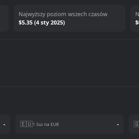
Najwyższy poziom wszech czasów
N
$5.35 (4 sty 2025)
$
🇪🇺

-
-
1 Sui na EUR