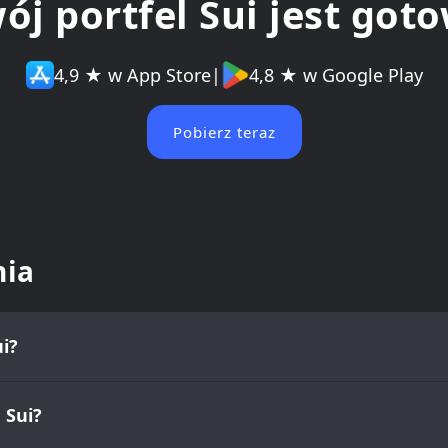
ój portfel Sui jest got
4,9 ★ w App Store
|
4,8 ★ w Google Play
Pobierz teraz
nia
ui?
 Sui?