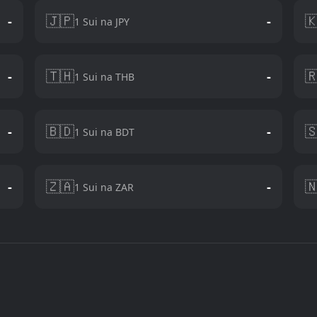
🇯🇵

-
-
1 Sui na JPY
🇹🇭

-
-
1 Sui na THB
🇧🇩

-
-
1 Sui na BDT
🇿🇦

-
-
1 Sui na ZAR