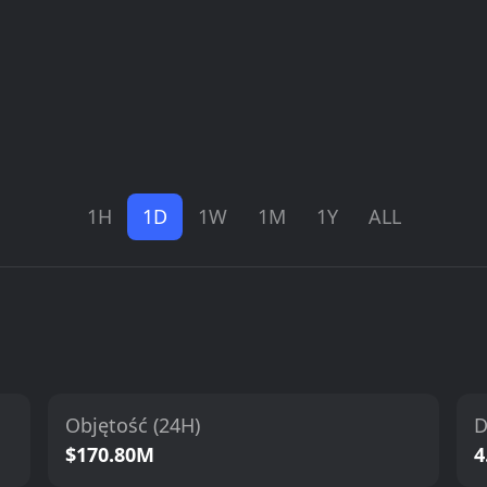
1H
1D
1W
1M
1Y
ALL
Objętość (24H)
D
$170.80M
4