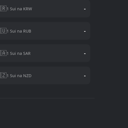
🇷
-
1 Sui na KRW
🇺
-
1 Sui na RUB
🇦
-
1 Sui na SAR
🇿
-
1 Sui na NZD