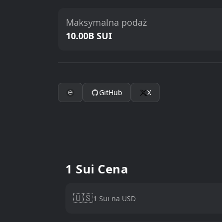
Maksymalna podaż
10.00B SUI
GitHub
X
1 Sui Cena
🇺🇸
1 Sui na USD