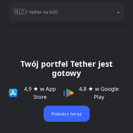
🇳🇿
-
1 Tether na NZD
Twój portfel Tether jest
gotowy
4,9 ★ w App
4,8 ★ w Google
|
Store
Play
Pobierz teraz