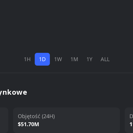
1H
1D
1W
1M
1Y
ALL
rynkowe
Objętość (24H)
D
$51.70M
1