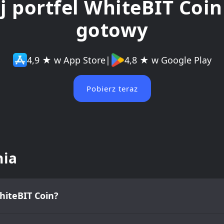
 portfel WhiteBIT Coin
gotowy
4,9 ★ w App Store
|
4,8 ★ w Google Play
Pobierz teraz
nia
hiteBIT Coin?