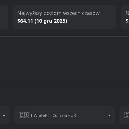
Najwyższy poziom wszech czasów
N
$64.11 (10 gru 2025)
$
🇪🇺

-
-
1 WhiteBIT Coin na EUR