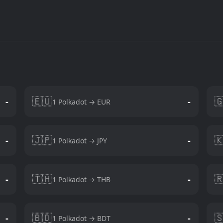
🇪🇺

-
-
1 Polkadot → EUR
🇯🇵

-
-
1 Polkadot → JPY
🇹🇭

-
-
1 Polkadot → THB
🇧🇩

-
-
1 Polkadot → BDT