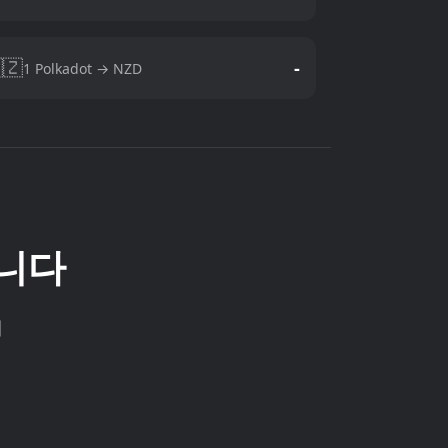
🇿
-
1 Polkadot → NZD
습니다
개