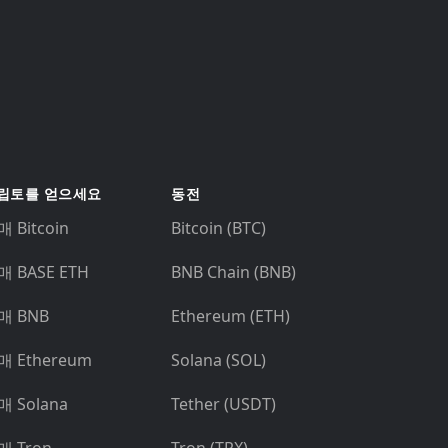
립토를 얻으세요
동전
 Bitcoin
Bitcoin (BTC)
매 BASE ETH
BNB Chain (BNB)
매 BNB
Ethereum (ETH)
매 Ethereum
Solana (SOL)
매 Solana
Tether (USDT)