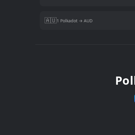
🇦🇺
1 Polkadot → AUD
Po