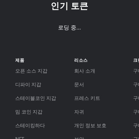
인기 토큰
로딩 중...
제품
리소스
크
오픈 소스 지갑
회사 소개
구매
디파이 지갑
문서
구
스테이블코인 지갑
프레스 키트
구
밈 코인 지갑
자귀
구
스테이킹하다
개인 정보 보호
구