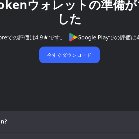
 Tokenウォレットの準備
した
Storeでの評価は4.9★です。
|
Google Playでの評価
今すぐダウンロード
n?