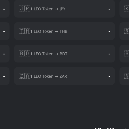
🇯🇵

-
-
1 LEO Token → JPY
🇹🇭

-
-
1 LEO Token → THB
🇧🇩

-
-
1 LEO Token → BDT
🇿🇦

-
-
1 LEO Token → ZAR