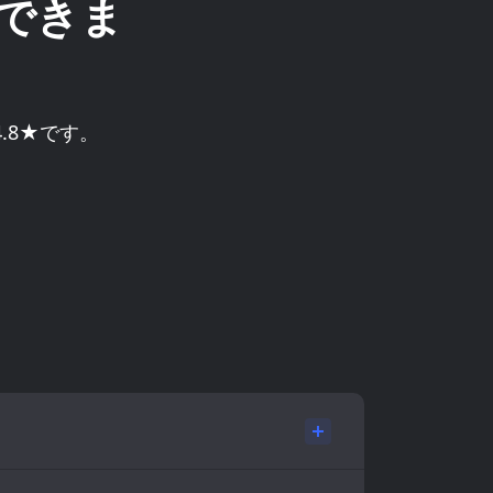
ができま
は4.8★です。