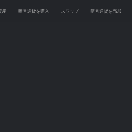
資産
暗号通貨を購入
スワップ
暗号通貨を売却