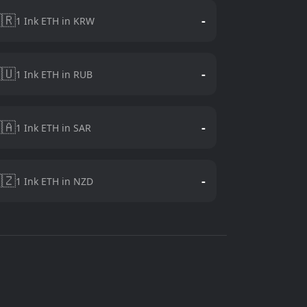
🇷
-
1 Ink ETH in KRW
🇺
-
1 Ink ETH in RUB
🇦
-
1 Ink ETH in SAR
🇿
-
1 Ink ETH in NZD