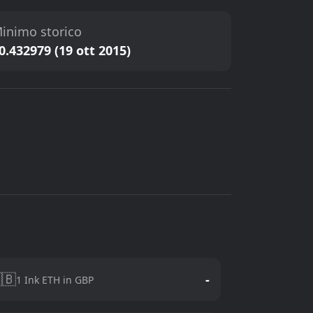
inimo storico
0.432979 (19 ott 2015)
🇧
-
1 Ink ETH in GBP