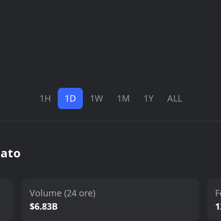
1H
1D
1W
1M
1Y
ALL
cato
Volume (24 ore)
F
$6.83B
1