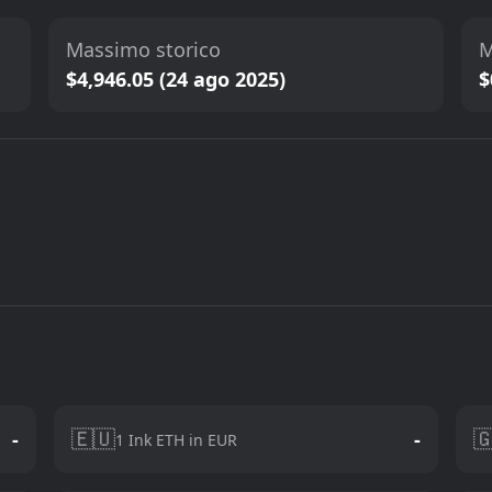
Massimo storico
M
$4,946.05 (24 ago 2025)
$
🇪🇺

-
-
1 Ink ETH in EUR