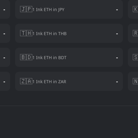
🇯🇵

-
-
1 Ink ETH in JPY
🇹🇭

-
-
1 Ink ETH in THB
🇧🇩

-
-
1 Ink ETH in BDT
🇿🇦

-
-
1 Ink ETH in ZAR