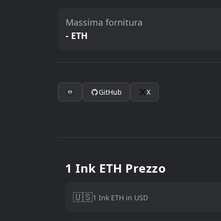
Massima fornitura
- ETH
GitHub
X
1 Ink ETH Prezzo
🇺🇸
1 Ink ETH in USD