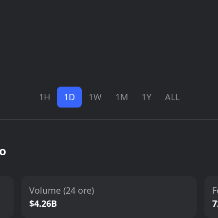
1H
1D
1W
1M
1Y
ALL
to
Volume (24 ore)
F
$4.26B
7