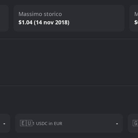
Massimo storico
M
$1.04 (14 nov 2018)
$
🇪🇺

-
-
1 USDC in EUR