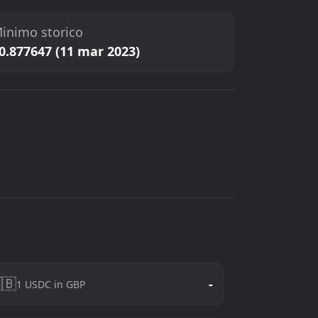
inimo storico
0.877647 (11 mar 2023)
🇧
-
1 USDC in GBP