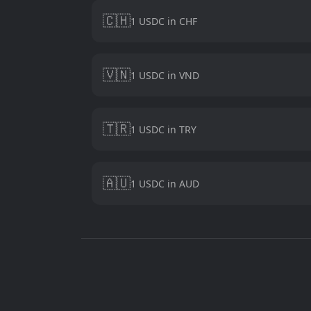
🇨🇭
1 USDC in CHF
🇻🇳
1 USDC in VND
🇹🇷
1 USDC in TRY
🇦🇺
1 USDC in AUD