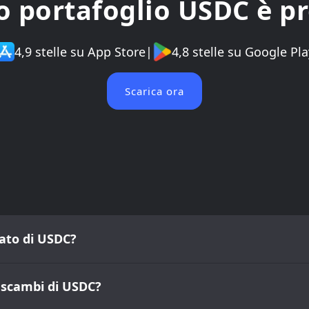
uo portafoglio USDC è p
4,9 stelle su App Store
|
4,8 stelle su Google Pla
Scarica ora
cato di USDC?
i scambi di USDC?