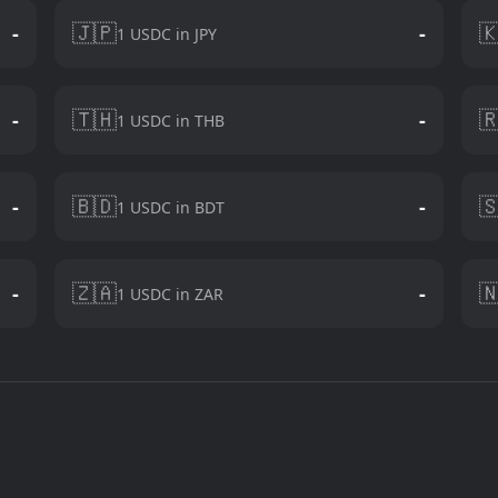
🇯🇵

-
-
1 USDC in JPY
🇹🇭

-
-
1 USDC in THB
🇧🇩

-
-
1 USDC in BDT
🇿🇦

-
-
1 USDC in ZAR