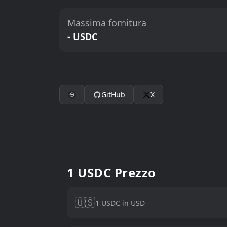
Massima fornitura
- USDC
GitHub
X
1 USDC Prezzo
🇺🇸
1 USDC in USD