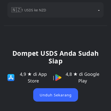
🇳🇿
-
1 USDS ke NZD
Dompet USDS Anda Sudah
Siap
4,9 ★ di App
4,8 ★ di Google
|
Store
Play
Unduh Sekarang