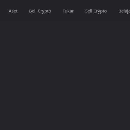
Aset
Beli Crypto
Tukar
Sell Crypto
Belaj