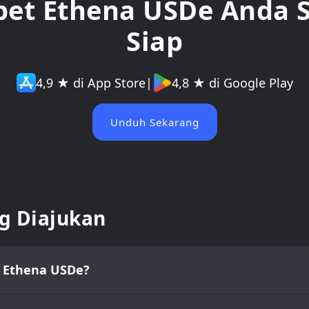
et Ethena USDe Anda 
Siap
4,9 ★ di App Store
|
4,8 ★ di Google Play
Unduh Sekarang
g Diajukan
i Ethena USDe?