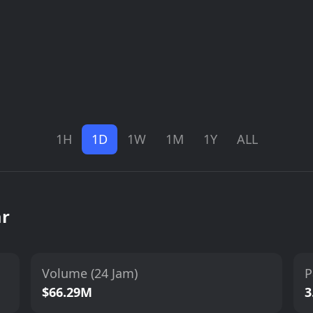
1H
1D
1W
1M
1Y
ALL
ar
Volume (24 Jam)
P
$66.29M
3