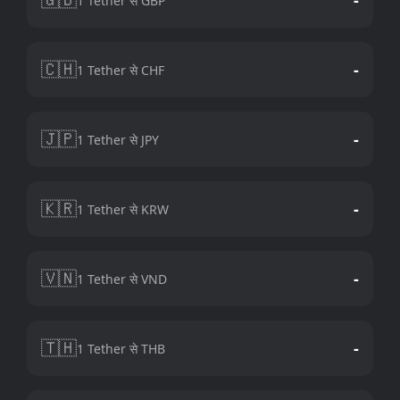
1 Tether से GBP
🇨🇭
-
1 Tether से CHF
🇯🇵
-
1 Tether से JPY
🇰🇷
-
1 Tether से KRW
🇻🇳
-
1 Tether से VND
🇹🇭
-
1 Tether से THB