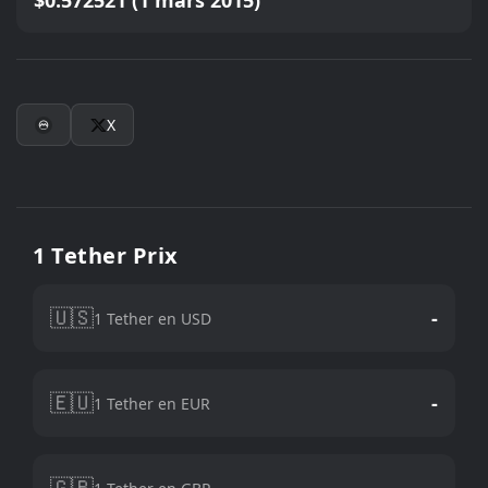
$0.572521 (1 mars 2015)
X
1 Tether Prix
🇺🇸
-
1 Tether en USD
🇪🇺
-
1 Tether en EUR
🇬🇧
-