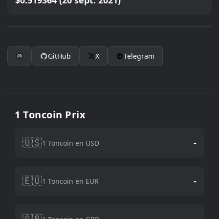
$0.519364 (20 sept. 2021)
GitHub
X
Telegram
1 Toncoin Prix
🇺🇸
-
1 Toncoin en USD
🇪🇺
-
1 Toncoin en EUR
🇬🇧
-