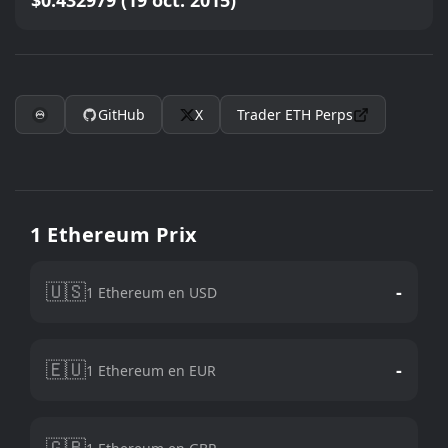
$0.432979 (19 oct. 2015)
GitHub
X
Trader
ETH
Perps
1 Ethereum Prix
🇺🇸
-
1 Ethereum en USD
🇪🇺
-
1 Ethereum en EUR
🇬🇧
-