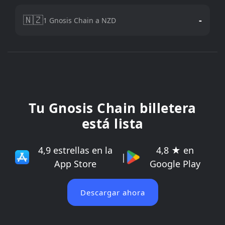
🇳🇿
-
1 Gnosis Chain a NZD
Tu Gnosis Chain billetera
está lista
4,9 estrellas en la
4,8 ★ en
|
App Store
Google Play
Descargar ahora