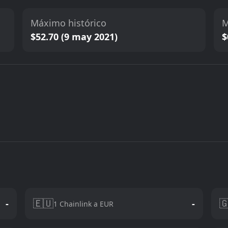
Máximo histórico
M
$52.70 (9 may 2021)
$
🇪🇺

-
-
1 Chainlink a EUR