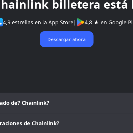
hainlink billetera está 
4,9 estrellas en la App Store
|
4,8 ★ en Google Pl
Descargar ahora
cado de? Chainlink?
raciones de Chainlink?