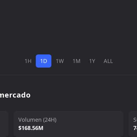
1H
1D
1W
1M
1Y
ALL
 mercado
Volumen (24H)
S
$168.56M
7