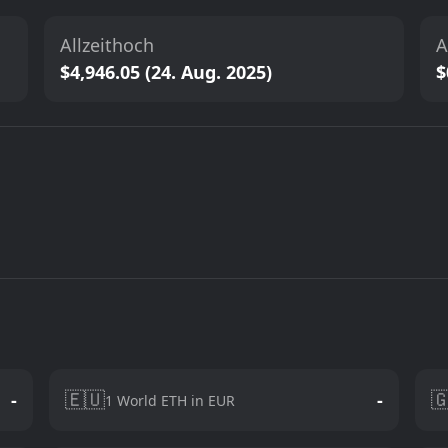
Allzeithoch
A
$4,946.05 (24. Aug. 2025)
$
🇪🇺

-
-
1 World ETH in EUR