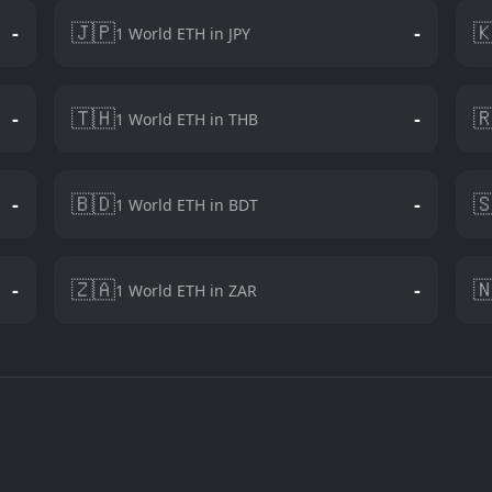
🇯🇵

-
-
1 World ETH in JPY
🇹🇭

-
-
1 World ETH in THB
🇧🇩

-
-
1 World ETH in BDT
🇿🇦

-
-
1 World ETH in ZAR