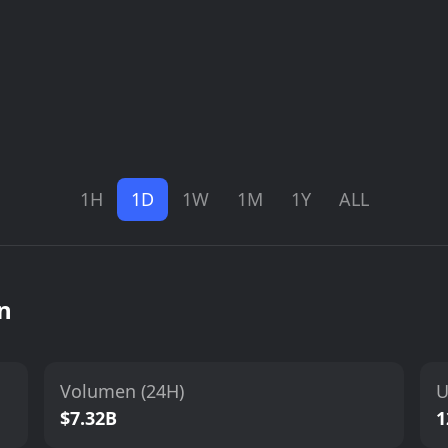
1H
1D
1W
1M
1Y
ALL
n
Volumen (24H)
U
$7.32B
1