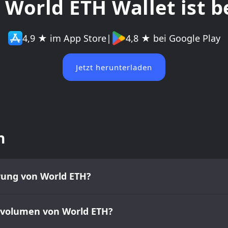
 World ETH Wallet ist b
4,9 ★ im App Store
|
4,8 ★ bei Google Play
Jetzt herunterladen
n
erung von World ETH?
lsvolumen von World ETH?