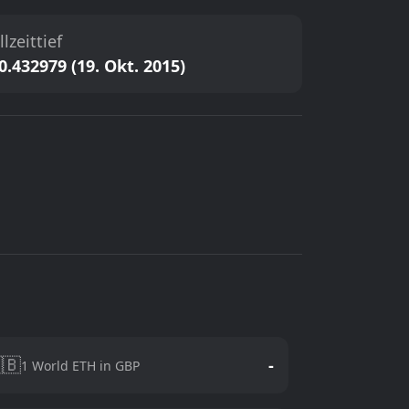
llzeittief
0.432979 (19. Okt. 2015)
🇧
-
1 World ETH in GBP