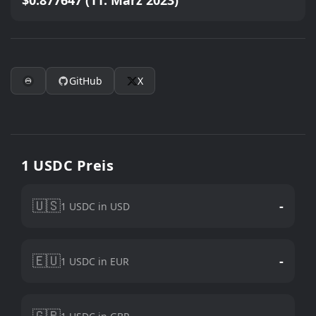
$0.877647 (11. März 2023)
GitHub
X
1 USDC Preis
🇺🇸
-
1 USDC in USD
🇪🇺
-
1 USDC in EUR
🇬🇧
-