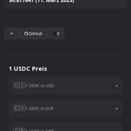
$0.877647 (11. März 2023)
GitHub
X
1 USDC Preis
🇺🇸
-
1 USDC in USD
🇪🇺
-
1 USDC in EUR
🇬🇧
-