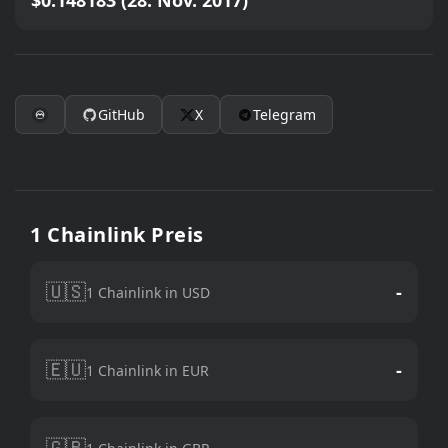
$0.148183 (28. Nov. 2017)
GitHub
X
Telegram
1 Chainlink Preis
🇺🇸
-
1 Chainlink in USD
🇪🇺
-
1 Chainlink in EUR
🇬🇧
-