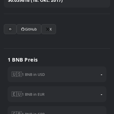
$0.039818 (18. Okt. 2017)
GitHub
X
1 BNB Preis
🇺🇸
-
1 BNB in USD
🇪🇺
-
1 BNB in EUR
🇬🇧
-