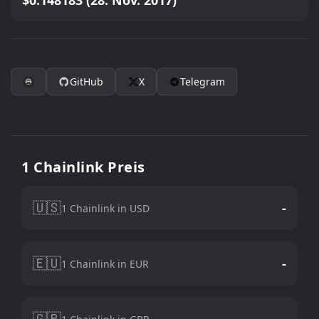
$0.148183 (28. Nov. 2017)
GitHub
X
Telegram
1 Chainlink Preis
🇺🇸
-
1 Chainlink in USD
🇪🇺
-
1 Chainlink in EUR
🇬🇧
-