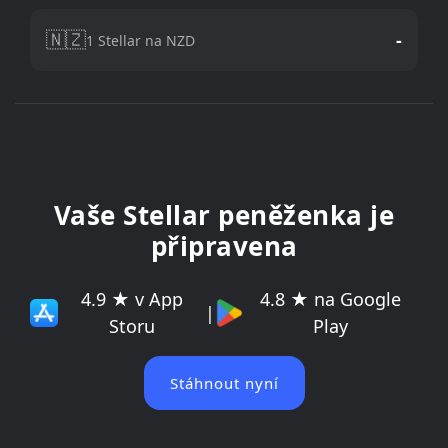
🇳🇿
-
1 Stellar na NZD
Vaše Stellar peněženka je
připravena
4.9 ★ v App
4.8 ★ na Google
|
Storu
Play
Stáhnout nyní