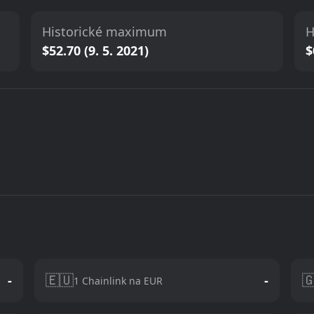
Historické maximum
H
$52.70 (9. 5. 2021)
$
🇪🇺

-
-
1 Chainlink na EUR