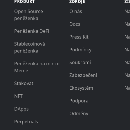
PRODUKT
ZDROJE
ZÍ
Open Source
O nás
Na
peněženka
Docs
Na
Peněženka DeFi
Press Kit
Na
Stablecoinová
Podmínky
Na
peněženka
Soukromí
Na
Peněženka na mince
Meme
Zabezpečení
Na
Stakovat
Ekosystém
Na
NFT
Podpora
DApps
Odměny
Perpetuals