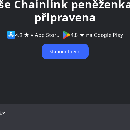
še Chainlink peněženka
připravena
4.9 ★ v App Storu
|
4.8 ★ na Google Play
Stáhnout nyní
k?