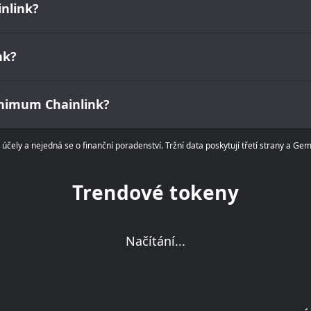
nlink?
nk?
inimum Chainlink?
čely a nejedná se o finanční poradenství. Tržní data poskytují třetí strany a Ge
Trendové tokeny
Načítání...