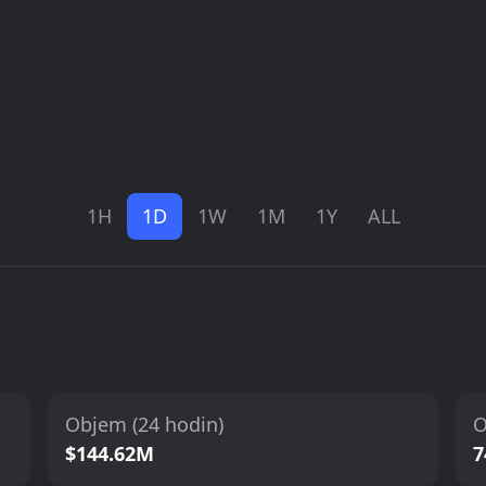
1H
1D
1W
1M
1Y
ALL
Objem (24 hodin)
O
$144.62M
7