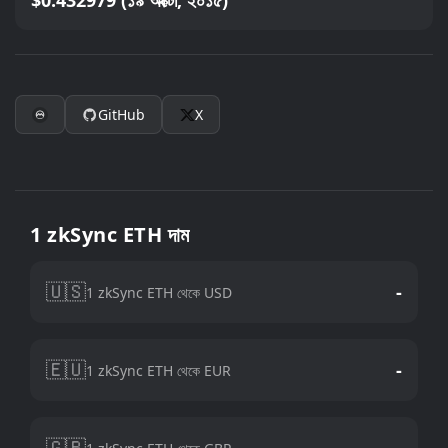
$0.432979 (১৯ অক্টো, ২০১৫)
GitHub
X
1 zkSync ETH দাম
🇺🇸
-
1 zkSync ETH থেকে USD
🇪🇺
-
1 zkSync ETH থেকে EUR
🇬🇧
-