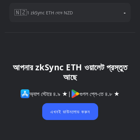
🇳🇿
-
1 zkSync ETH থেকে NZD
আপনার zkSync ETH ওয়ালেট প্রস্তুত
আছে
অ্যাপ স্টোরে ৪.৯ ★
|
গুগল প্লে-তে ৪.৮ ★
এখনই ডাউনলোড করুন