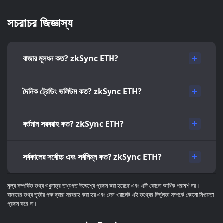
সচরাচর জিজ্ঞাস্য
বাজার মূলধন কত? zkSync ETH?
দৈনিক ট্রেডিং ভলিউম কত? zkSync ETH?
বর্তমান সরবরাহ কত? zkSync ETH?
সর্বকালের সর্বোচ্চ এবং সর্বনিম্ন কত? zkSync ETH?
মূল্য সম্পর্কিত তথ্য শুধুমাত্র তথ্যগত উদ্দেশ্যে প্রদান করা হয়েছে এবং এটি কোনো আর্থিক পরামর্শ নয়।
বাজারের তথ্য তৃতীয় পক্ষ দ্বারা সরবরাহ করা হয় এবং জেম ওয়ালেট এই তথ্যের নির্ভুলতা সম্পর্কে কোনো নিশ্চয়তা
প্রদান করে না।