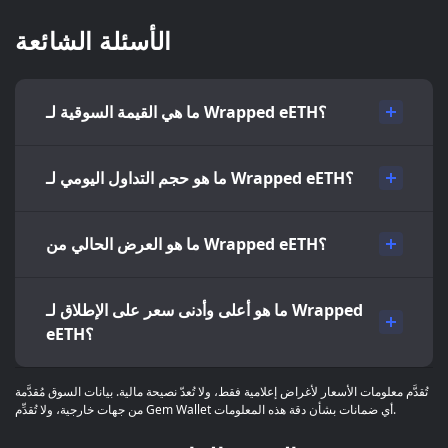
الأسئلة الشائعة
ما هي القيمة السوقية لـ Wrapped eETH؟
ما هو حجم التداول اليومي لـ Wrapped eETH؟
ما هو العرض الحالي من Wrapped eETH؟
ما هو أعلى وأدنى سعر على الإطلاق لـ Wrapped
eETH؟
تُقدَّم معلومات الأسعار لأغراض إعلامية فقط، ولا تُعدّ نصيحة مالية. بيانات السوق مُقدَّمة
من جهات خارجية، ولا تُقدِّم Gem Wallet أي ضمانات بشأن دقة هذه المعلومات.