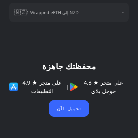
🇳🇿
-
1 Wrapped eETH إلى NZD
محفظتك جاهزة
4.8 ★ على متجر
4.9 ★ على متجر
|
جوجل بلاي
التطبيقات
تحميل الآن