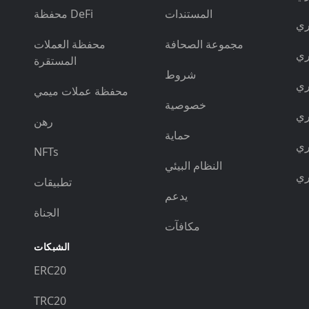
المستندات
محفظة DeFi
مجموعة الصحافة
محفظة العملات
المستقرة
شروط
محفظة عملات ميمي
خصوصية
رهن
حماية
NFTs
النظام البيئي
تطبيقات
يدعم
الجناة
مكافآت
الشبكات
ERC20
TRC20