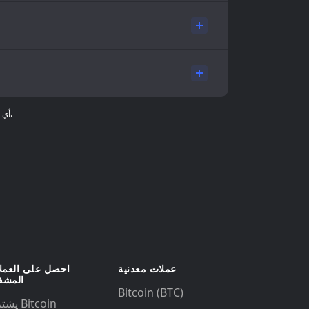
تُقدَّم معلومات الأسعار لأغراض إعلامية فقط، ولا تُعدّ نصيحة مالية. بيانات السوق مُقدَّمة من جهات خارجية، ولا تُقدِّم Gem Wallet أي ضمانات بشأن دقة هذه المعلومات.
عملات معدنية
احصل على العمل
المشف
Bitcoin (BTC)
يشتري Bitcoin