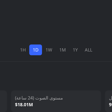
1H
1D
1W
1M
1Y
ALL
ل
مستوى الصوت (24 ساعة)
$18.01M
9