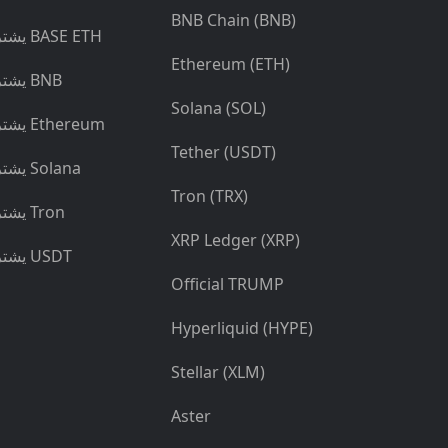
BNB Chain (BNB)
يشتري BASE ETH
Ethereum (ETH)
يشتري BNB
Solana (SOL)
يشتري Ethereum
Tether (USDT)
يشتري Solana
Tron (TRX)
يشتري Tron
XRP Ledger (XRP)
يشتري USDT
Official TRUMP
Hyperliquid (HYPE)
Stellar (XLM)
Aster