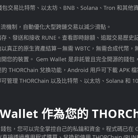
包交易比特幣、以太坊、BNB、Solana、Tron 和
n 的串流機制，自動優化大型跨鏈交易以減少滑點。
主網上儲存、發送和接收 RUNE。查看即時餘額、追蹤交易歷
以真正的原生資產結算－無需 WBTC，無需合成代幣，
的裝置。 Gem Wallet 是非託管且完全開源的錢包，可
THORChain 兌換功能，Android 用戶可下載 APK 
理 THORChain 以及比特幣、以太坊、Solana 和 
allet 作為您的 THORCha
n (RUNE) 錢包，您可以完全掌控自己的私鑰和資金。程式碼已
直接透過應用程式購買、兌換和使用 THORChain (RUN