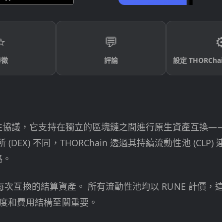
⭐
💬
⚙
特徵
評論
設定 THORChai
鏈流動性協議，它支持在獨立的區塊鏈之間進行原生資產互換
X) 不同，THORChain 透過其持續流動性池 (CLP) 
路。
幣，也是每次互換的結算資產。 所有流動性池均以 RUNE 
深度和費用結構至關重要。