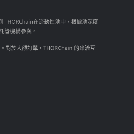
 THORChain在流動性池中，根據池深度
託管機構參與。
對於大額訂單，THORChain 的
串流互