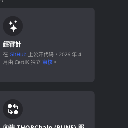
經審計
在
GitHub
上公开代码，2026 年 4
月由 CertiK 独立
审核
。
內建 THORChain (RUNE) 服