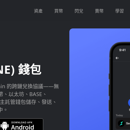
資產
買幣
閃兌
賣幣
學習
NE) 錢包
Chain 的跨鏈兌換協議——無
、以太坊、BASE、
使用自主託管錢包儲存、發送、
中。