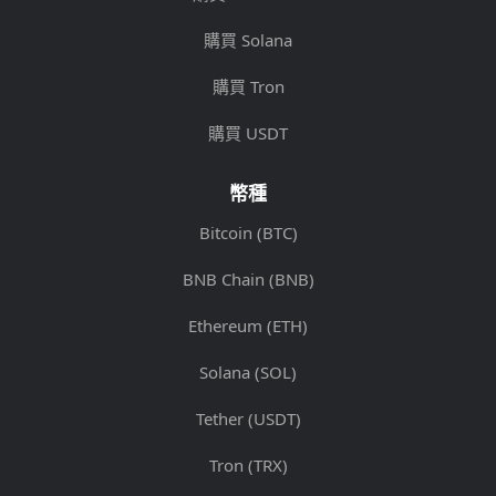
購買 Solana
購買 Tron
購買 USDT
幣種
Bitcoin (BTC)
BNB Chain (BNB)
Ethereum (ETH)
Solana (SOL)
Tether (USDT)
Tron (TRX)