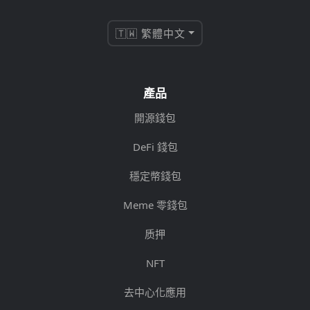
🇹🇼 繁體中文
產品
開源錢包
DeFi 錢包
穩定幣錢包
Meme 零錢包
质押
NFT
去中心化應用