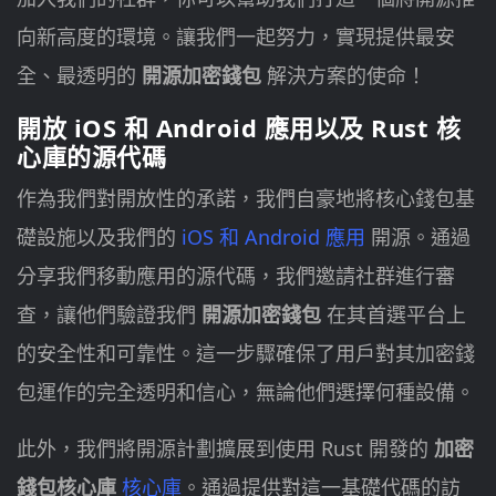
向新高度的環境。讓我們一起努力，實現提供最安
全、最透明的
開源加密錢包
解決方案的使命！
開放 iOS 和 Android 應用以及 Rust 核
心庫的源代碼
作為我們對開放性的承諾，我們自豪地將核心錢包基
礎設施以及我們的
iOS 和 Android 應用
開源。通過
分享我們移動應用的源代碼，我們邀請社群進行審
查，讓他們驗證我們
開源加密錢包
在其首選平台上
的安全性和可靠性。這一步驟確保了用戶對其加密錢
包運作的完全透明和信心，無論他們選擇何種設備。
此外，我們將開源計劃擴展到使用 Rust 開發的
加密
錢包核心庫
核心庫
。通過提供對這一基礎代碼的訪