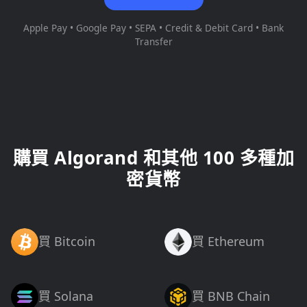
Apple Pay • Google Pay • SEPA • Credit & Debit Card • Bank
Transfer
購買 Algorand 和其他 100 多種加
密貨幣
買 Bitcoin
買 Ethereum
買 Solana
買 BNB Chain