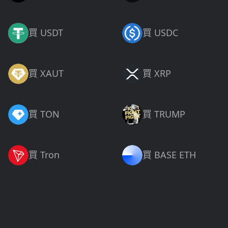
買 USDT
買 USDC
買 XAUT
買 XRP
買 TON
買 TRUMP
買 Tron
買 BASE ETH