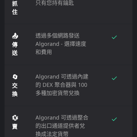
只有您持有鑰匙
抓
住
📤
透過多個網路發送
✓
Algorand - 選擇速度
傳
和費用
送
🔄
Algorand 可透過內建
✓
的 DEX 聚合器與 100
交
多種加密貨幣兌換
換
💱
Algorand 可透過整合
✓
的出口通道提供者兌
賣
換成法定貨幣