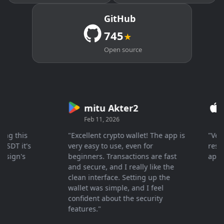
GitHub
745
★
Open source
mitu Akter2
Cr
Feb 11, 2026
Mar 
 this
"Excellent crypto wallet! The app is
"Very fa
T it's
very easy to use, even for
response
gn's
beginners. Transactions are fast
apprecia
and secure, and I really like the
clean interface. Setting up the
wallet was simple, and I feel
confident about the security
features."