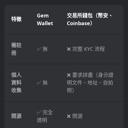
Gem
交易所錢包（幣安、
特徵
Wallet
Coinbase）
需註
✅ 無
❌ 完整 KYC 流程
冊
個人
❌ 要求詳盡（身分證
資料
✅ 無
明文件、地址、自拍
收集
照）
✅ 完全
開源
❌ 閉源
透明