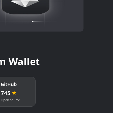
Wallet
GitHub
745
★
Open source