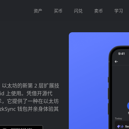
资产
买币
闪兑
卖币
学习
。以太坊的新第 2 层扩展技
oid 上使用。凭借开源代
技术，它提供了一种在以太坊
Sync 钱包并亲身体验其