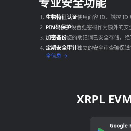
专业安全功能
生物特征认证
使用面容 ID、触控 I
PIN码保护
设置强密码作为额外的安
加密备份
您的助记词已安全存储，绝
定期安全审计
独立的安全审查确保钱
全信息 →
XRPL E
Google 