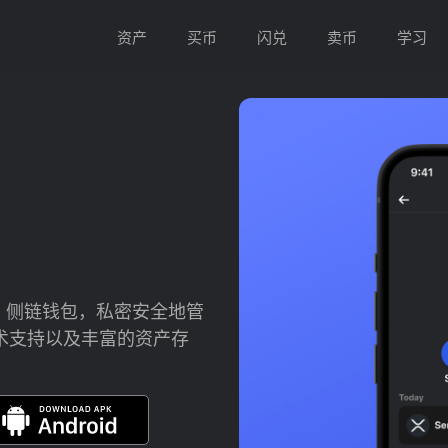
资产
买币
闪兑
卖币
学习
L EVM 侧链钱包，私密安全地管
技术支持以及丰富的资产存