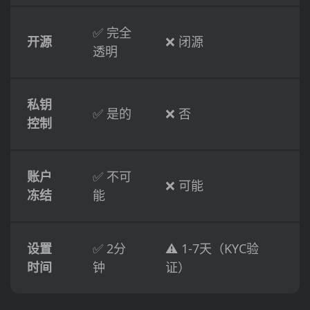
✅ 完全
开源
❌ 闭源
透明
私钥
✅ 是的
❌ 否
控制
账户
✅ 不可
❌ 可能
冻结
能
设置
✅ 2分
⚠️ 1-7天（KYC验
时间
钟
证）