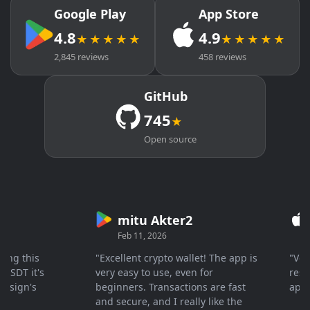
Google Play
App Store
4.8
4.9
★★★★★
★★★★★
2,845 reviews
458 reviews
GitHub
745
★
Open source
mitu Akter2
Cr
Feb 11, 2026
Mar 
 this
"Excellent crypto wallet! The app is
"Very fa
T it's
very easy to use, even for
response
gn's
beginners. Transactions are fast
apprecia
and secure, and I really like the