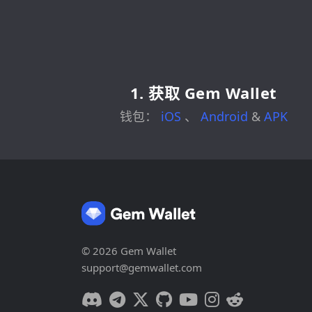
1. 获取 Gem Wallet
钱包：
iOS
、
Android
&
APK
© 2026 Gem Wallet
support@gemwallet.com