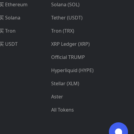
买 Ethereum
Solana (SOL)
买 Solana
Tether (USDT)
买 Tron
Tron (TRX)
买 USDT
XRP Ledger (XRP)
Official TRUMP
Hyperliquid (HYPE)
Stellar (XLM)
Aster
All Tokens