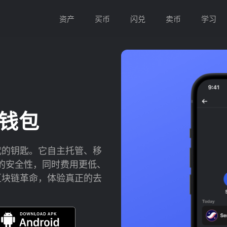
资产
买币
闪兑
卖币
学习
) 钱包
新时代的钥匙。它自主托管、移
的安全性，同时费用更低、
开启区块链革命，体验真正的去