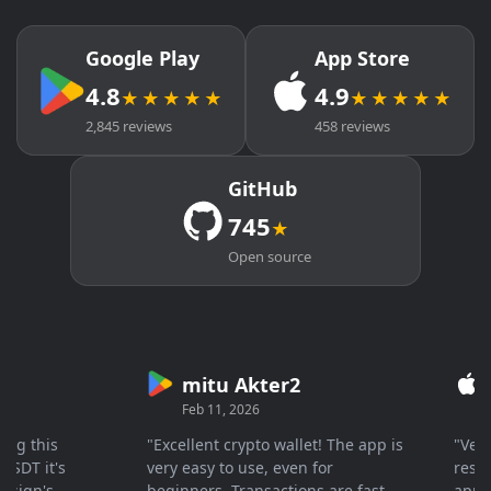
Google Play
App Store
4.8
4.9
★★★★★
★★★★★
2,845 reviews
458 reviews
GitHub
745
★
Open source
mitu Akter2
Cry
Feb 11, 2026
Mar 
 this
"Excellent crypto wallet! The app is
"Very fa
 it's
very easy to use, even for
response
gn's
beginners. Transactions are fast
apprecia