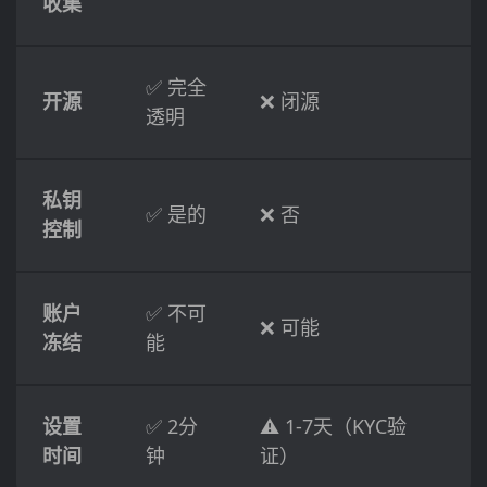
收集
✅ 完全
开源
❌ 闭源
透明
私钥
✅ 是的
❌ 否
控制
账户
✅ 不可
❌ 可能
冻结
能
设置
✅ 2分
⚠️ 1-7天（KYC验
时间
钟
证）