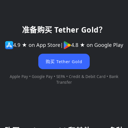
准备购买 Tether Gold？
4.9 ★ on App Store
|
4.8 ★ on Google Play
购买 Tether Gold
Apple Pay • Google Pay • SEPA • Credit & Debit Card • Bank
Transfer