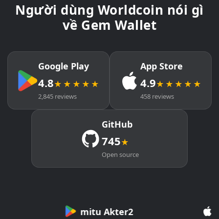
Người dùng Worldcoin nói gì
về Gem Wallet
Google Play
App Store
4.8
4.9
★★★★★
★★★★★
2,845 reviews
458 reviews
GitHub
745
★
Open source
mitu Akter2
Cry