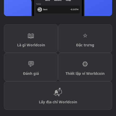
📖
⭐
Là gì Worldcoin
Đặc trưng
💬
⚙️
Đánh giá
Thiết lập ví Worldcoin
📬
Lấy địa chỉ Worldcoin