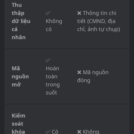
Thu
thập
✅
❌ Thông tin chi
dữ liệu
Không
tiết (CMND, địa
cá
có
chỉ, ảnh tự chụp)
nhân
✅
Mã
Hoàn
❌ Mã nguồn
nguồn
toàn
đóng
mở
trong
suốt
Kiểm
soát
khóa
✅ Có
❌ Không