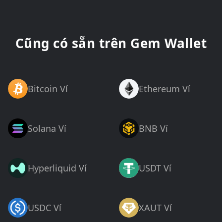
Cũng có sẵn trên Gem Wallet
Bitcoin Ví
Ethereum Ví
Solana Ví
BNB Ví
Hyperliquid Ví
USDT Ví
USDC Ví
XAUT Ví