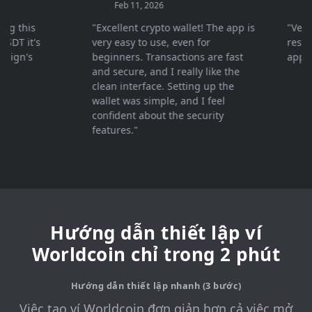
Feb 11, 2026
Mar 2
this
"Excellent crypto wallet! The app is
"Very fas
 it's
very easy to use, even for
response 
n's
beginners. Transactions are fast
apprecia
and secure, and I really like the
clean interface. Setting up the
wallet was simple, and I feel
confident about the security
features."
Hướng dẫn thiết lập ví
Worldcoin chỉ trong 2 phút
Hướng dẫn thiết lập nhanh (3 bước)
Việc tạo ví Worldcoin đơn giản hơn cả việc mở