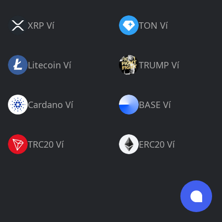
XRP Ví
TON Ví
Litecoin Ví
TRUMP Ví
Cardano Ví
BASE Ví
TRC20 Ví
ERC20 Ví