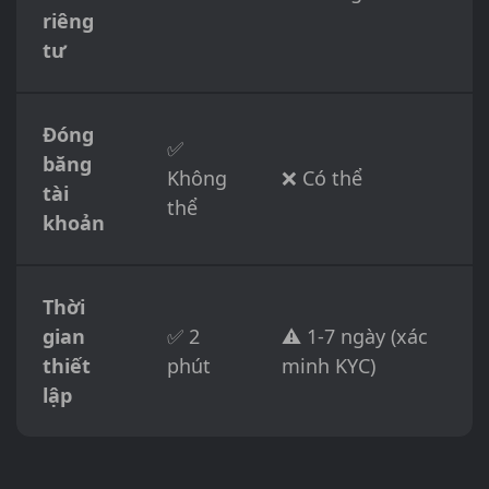
riêng
tư
Đóng
✅
băng
Không
❌ Có thể
tài
thể
khoản
Thời
gian
✅ 2
⚠️ 1-7 ngày (xác
thiết
phút
minh KYC)
lập