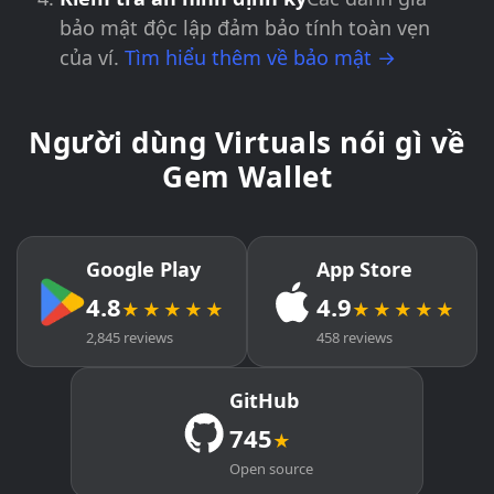
bảo mật độc lập đảm bảo tính toàn vẹn
của ví.
Tìm hiểu thêm về bảo mật →
Người dùng Virtuals nói gì về
Gem Wallet
Google Play
App Store
4.8
4.9
★★★★★
★★★★★
2,845 reviews
458 reviews
GitHub
745
★
Open source