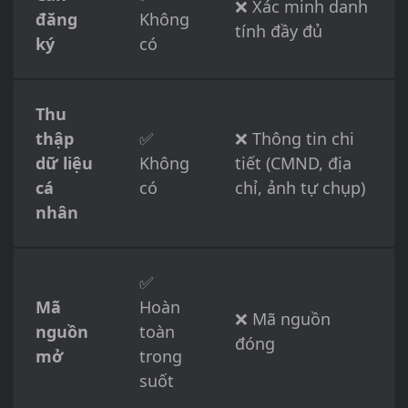
❌ Xác minh danh
đăng
Không
tính đầy đủ
ký
có
Thu
thập
✅
❌ Thông tin chi
dữ liệu
Không
tiết (CMND, địa
cá
có
chỉ, ảnh tự chụp)
nhân
✅
Mã
Hoàn
❌ Mã nguồn
nguồn
toàn
đóng
mở
trong
suốt