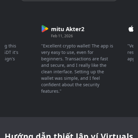
mitu Akter2
Cr
Feb 11, 2026
Mar 
 this
"Excellent crypto wallet! The app is
"Very fa
T it's
very easy to use, even for
response
gn's
beginners. Transactions are fast
apprecia
and secure, and I really like the
clean interface. Setting up the
wallet was simple, and I feel
confident about the security
features."
Hướng dẫn thiết lập ví Virtuals