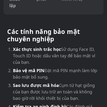
lập
Các tính năng bảo mật
chuyên nghiệp
Xác thực sinh trắc học
Sử dụng Face ID,
Touch ID hoặc dấu vân tay để bảo mật ví
của bạn.
Bảo vệ mã PIN
Đặt mã PIN mạnh làm lớp
bảo mật bổ sung.
Sao lưu được mã hóa
Cụm từ hạt giống
của bạn được lưu trữ an toàn và không
bao giờ rời khỏi thiết bị của bạn.
Kiểm tra an ninh định kỳ
Các đánh giá