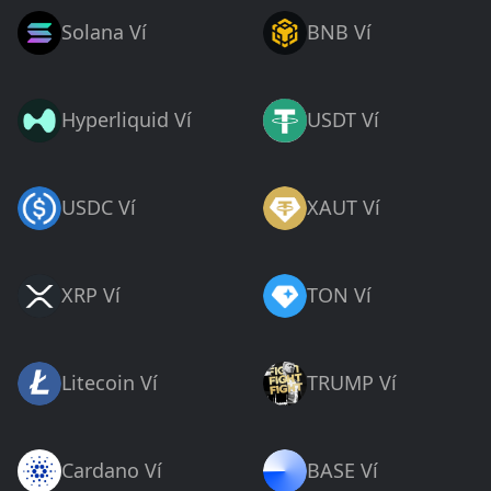
Solana Ví
BNB Ví
Hyperliquid Ví
USDT Ví
USDC Ví
XAUT Ví
XRP Ví
TON Ví
Litecoin Ví
TRUMP Ví
Cardano Ví
BASE Ví