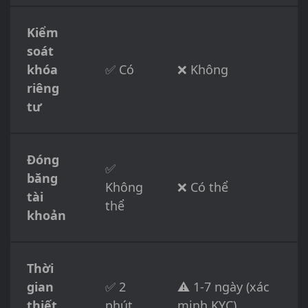
Kiểm
soát
khóa
✅ Có
❌ Không
riêng
tư
Đóng
✅
băng
Không
❌ Có thể
tài
thể
khoản
Thời
gian
✅ 2
⚠️ 1-7 ngày (xác
thiết
phút
minh KYC)