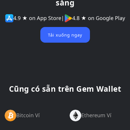
sàng
4.9 ★ on App Store
|
4.8 ★ on Google Play
Tải xuống ngay
Cũng có sẵn trên Gem Wallet
Bitcoin Ví
Ethereum Ví