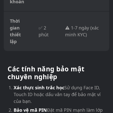
khoản
Thời
gian
✅ 2
⚠️ 1-7 ngày (xác
thiết
phút
minh KYC)
lập
Các tính năng bảo mật
chuyên nghiệp
Xác thực sinh trắc học
Sử dụng Face ID,
Touch ID hoặc dấu vân tay để bảo mật ví
của bạn.
Bảo vệ mã PIN
Đặt mã PIN mạnh làm lớp