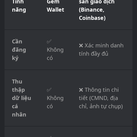
Tính
Gem
sàn giao dịch
năng
Wallet
(Binance,
Coinbase)
Cần
✅
❌ Xác minh danh
đăng
Không
tính đầy đủ
ký
có
Thu
thập
✅
❌ Thông tin chi
dữ liệu
Không
tiết (CMND, địa
cá
có
chỉ, ảnh tự chụp)
nhân