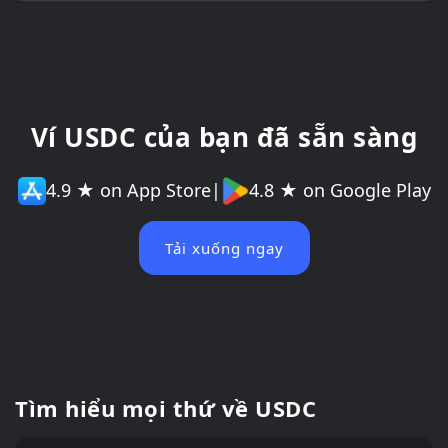
Ví USDC của bạn đã sẵn sàng
4.9 ★ on App Store
|
4.8 ★ on Google Play
Tải xuống ngay
Tìm hiểu mọi thứ về USDC