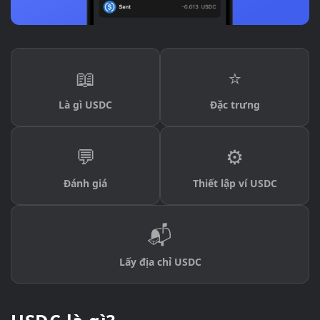
📖
⭐
Là gì USDC
Đặc trưng
💬
⚙️
Đánh giá
Thiết lập ví USDC
📬
Lấy địa chỉ USDC