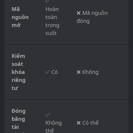
✅
Mã
Hoàn
❌ Mã nguồn
nguồn
toàn
đóng
mở
trong
suốt
Kiểm
soát
khóa
✅ Có
❌ Không
riêng
tư
Đóng
✅
băng
Không
❌ Có thể
tài
thể