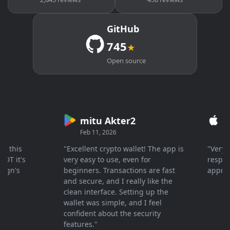
GitHub
745
★
Open source
mitu Akter2
Cryp
Feb 11, 2026
Mar 26
his
"Excellent crypto wallet! The app is
"Very fast
it's
very easy to use, even for
response ,
's
beginners. Transactions are fast
appreciat
and secure, and I really like the
clean interface. Setting up the
wallet was simple, and I feel
confident about the security
features."