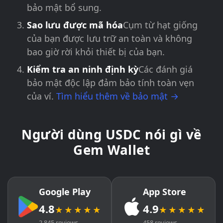
bảo mật bổ sung.
Sao lưu được mã hóa
Cụm từ hạt giống
của bạn được lưu trữ an toàn và không
bao giờ rời khỏi thiết bị của bạn.
Kiểm tra an ninh định kỳ
Các đánh giá
bảo mật độc lập đảm bảo tính toàn vẹn
của ví.
Tìm hiểu thêm về bảo mật →
Người dùng USDC nói gì về
Gem Wallet
Google Play
App Store
4.8
4.9
★★★★★
★★★★★
2,845 reviews
458 reviews