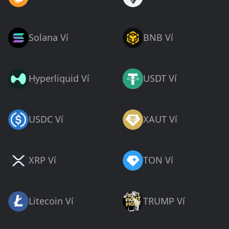
Solana Ví
BNB Ví
Hyperliquid Ví
USDT Ví
USDC Ví
XAUT Ví
XRP Ví
TON Ví
Litecoin Ví
TRUMP Ví