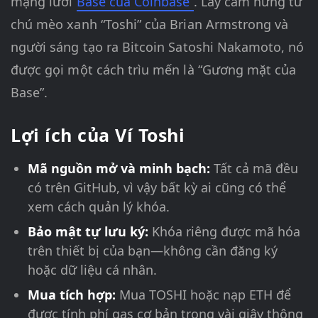
mạng lưới
Base của Coinbase
. Lấy cảm hứng từ
chú mèo xanh “Toshi” của Brian Armstrong và
người sáng tạo ra Bitcoin Satoshi Nakamoto, nó
được gọi một cách trìu mến là “Gương mặt của
Base”.
Lợi ích của Ví Toshi
Mã nguồn mở và minh bạch:
Tất cả mã đều
có trên GitHub, vì vậy bất kỳ ai cũng có thể
xem cách quản lý khóa.
Bảo mật tự lưu ký:
Khóa riêng được mã hóa
trên thiết bị của bạn—không cần đăng ký
hoặc dữ liệu cá nhân.
Mua tích hợp:
Mua TOSHI hoặc nạp ETH để
được tính phí gas cơ bản trong vài giây thông