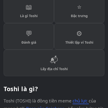
📖
⭐
Là gì Toshi
Đặc trưng
💬
⚙️
Đánh giá
Thiết lập ví Toshi
📬
Lấy địa chỉ Toshi
Toshi là gì?
Toshi (TOSHI) là đồng tiền meme
chủ lực
của