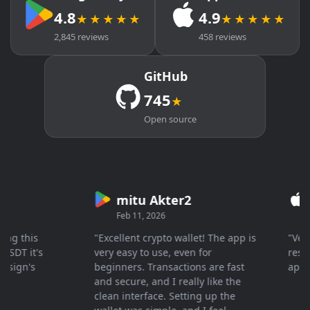
4.8
4.9
★★★★★
★★★★★
2,845 reviews
458 reviews
GitHub
745
★
Open source
mitu Akter2
Cr
Feb 11, 2026
Mar 
 this
"Excellent crypto wallet! The app is
"Very fa
T it's
very easy to use, even for
response
gn's
beginners. Transactions are fast
apprecia
and secure, and I really like the
clean interface. Setting up the