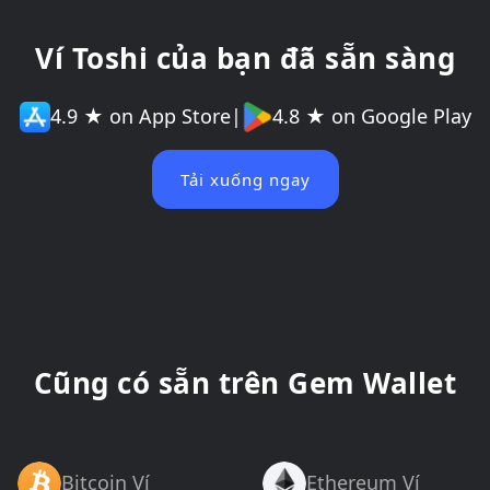
Ví Toshi của bạn đã sẵn sàng
4.9 ★ on App Store
|
4.8 ★ on Google Play
Tải xuống ngay
Cũng có sẵn trên Gem Wallet
Bitcoin Ví
Ethereum Ví