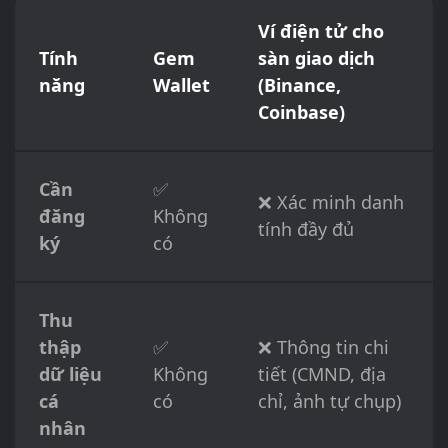
Ví điện tử cho
Tính
Gem
sàn giao dịch
năng
Wallet
(Binance,
Coinbase)
Cần
✅
❌ Xác minh danh
đăng
Không
tính đầy đủ
ký
có
Thu
thập
✅
❌ Thông tin chi
dữ liệu
Không
tiết (CMND, địa
cá
có
chỉ, ảnh tự chụp)
nhân