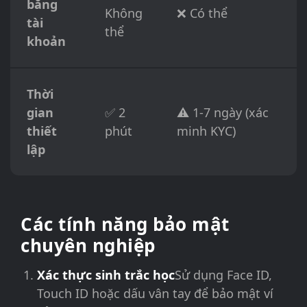
băng
Không
❌ Có thể
tài
thể
khoản
Thời
gian
✅ 2
⚠️ 1-7 ngày (xác
thiết
phút
minh KYC)
lập
Các tính năng bảo mật
chuyên nghiệp
Xác thực sinh trắc học
Sử dụng Face ID,
Touch ID hoặc dấu vân tay để bảo mật ví