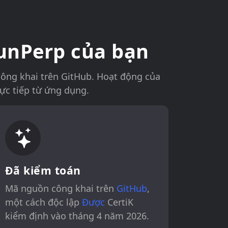
SunPerp của bạn
công khai trên GitHub. Hoạt động của
ực tiếp từ ứng dụng.
Đã kiểm toán
Mã nguồn công khai trên
GitHub
,
một cách độc lập
Được
CertiK
kiểm định vào tháng 4 năm 2026.