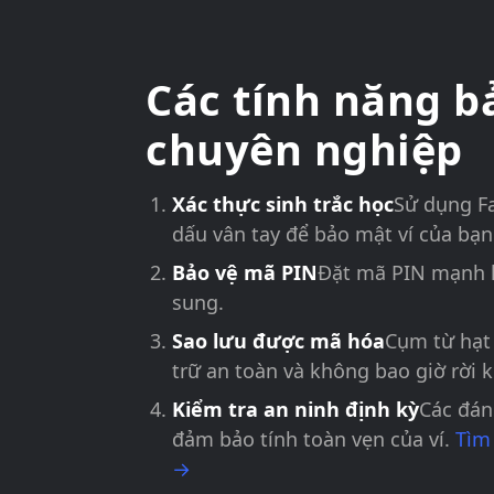
Các tính năng b
chuyên nghiệp
Xác thực sinh trắc học
Sử dụng Fa
dấu vân tay để bảo mật ví của bạn
Bảo vệ mã PIN
Đặt mã PIN mạnh 
sung.
Sao lưu được mã hóa
Cụm từ hạt
trữ an toàn và không bao giờ rời k
Kiểm tra an ninh định kỳ
Các đán
đảm bảo tính toàn vẹn của ví.
Tìm
→