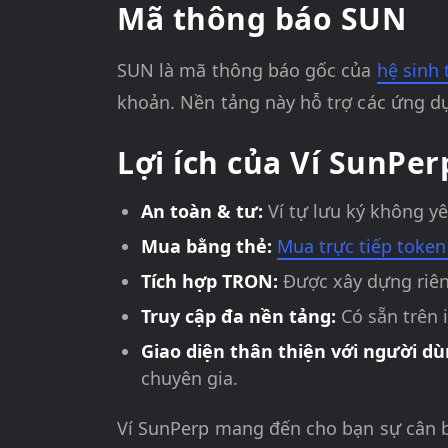
Mã thông báo SUN
SUN là mã thông báo gốc của
hệ sinh
khoản. Nền tảng này hỗ trợ các ứng dụ
Lợi ích của Ví SunPer
An toàn & tư:
Ví tự lưu ký không y
Mua bằng thẻ:
Mua trực tiếp toke
Tích hợp TRON:
Được xây dựng riên
Truy cập đa nền tảng:
Có sẵn trên 
Giao diện thân thiện với người d
chuyên gia.
Ví SunPerp mang đến cho bạn sự cân b