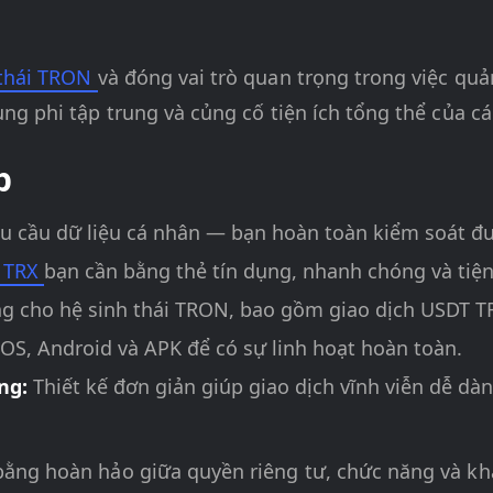
 thái TRON
và đóng vai trò quan trọng trong việc quả
ng phi tập trung và củng cố tiện ích tổng thể của c
p
êu cầu dữ liệu cá nhân — bạn hoàn toàn kiểm soát đư
n TRX
bạn cần bằng thẻ tín dụng, nhanh chóng và tiện 
g cho hệ sinh thái TRON, bao gồm giao dịch USDT T
iOS, Android và APK để có sự linh hoạt hoàn toàn.
ùng:
Thiết kế đơn giản giúp giao dịch vĩnh viễn dễ dà
ằng hoàn hảo giữa quyền riêng tư, chức năng và khả