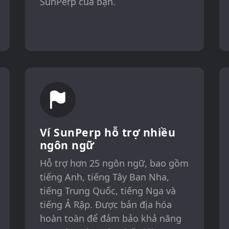
SunPerp của bạn.
Ví SunPerp hỗ trợ nhiều
ngôn ngữ
Hỗ trợ hơn 25 ngôn ngữ, bao gồm
tiếng Anh, tiếng Tây Ban Nha,
tiếng Trung Quốc, tiếng Nga và
tiếng Ả Rập. Được bản địa hóa
hoàn toàn để đảm bảo khả năng