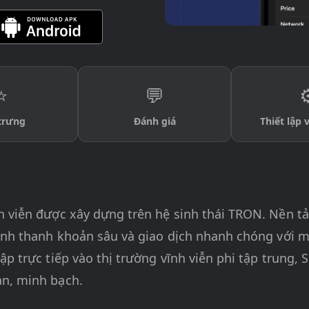
⭐
💬
⚙
trưng
Đánh giá
Thiết lập 
h viễn được xây dựng trên hệ sinh thái TRON. Nền t
tính thanh khoản sâu và giao dịch nhanh chóng với m
ập trực tiếp vào thị trường vĩnh viễn phi tập trung, 
àn, minh bạch.