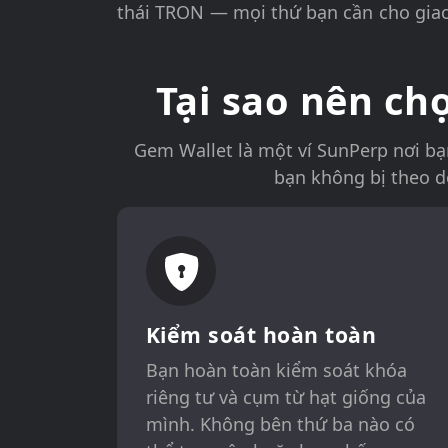
thái TRON — mọi thứ bạn cần cho giao 
Tại sao nên ch
Gem Wallet là một ví SunPerp nơi bạ
bạn không bị theo d
Kiểm soát hoàn toàn
Bạn hoàn toàn kiểm soát khóa
riêng tư và cụm từ hạt giống của
mình. Không bên thứ ba nào có