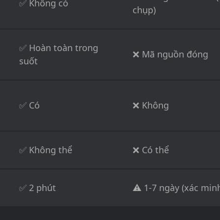
✅ Không có
chụp)
✅ Hoàn toàn trong
❌ Mã nguồn đóng
suốt
✅ Có
❌ Không
✅ Không thể
❌ Có thể
✅ 2 phút
⚠️ 1-7 ngày (xác min