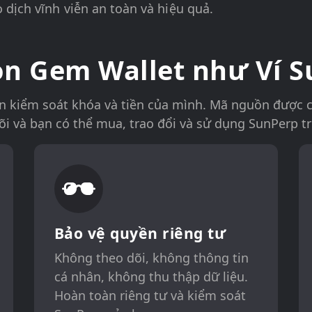
dịch vĩnh viễn an toàn và hiệu quả.
ọn Gem Wallet như Ví 
n kiểm soát khóa và tiền của mình. Mã nguồn được 
õi và bạn có thể mua, trao đổi và sử dụng SunPerp tr
Bảo vệ quyền riêng tư
Không theo dõi, không thông tin
cá nhân, không thu thập dữ liệu.
Hoàn toàn riêng tư và kiểm soát