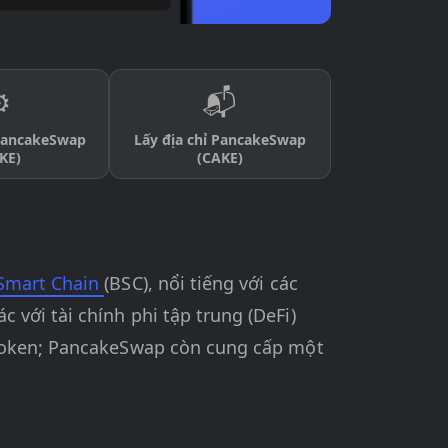
️
📬
 PancakeSwap
Lấy địa chỉ PancakeSwap
KE)
(CAKE)
Smart Chain
(BSC), nổi tiếng với các
với tài chính phi tập trung (DeFi)
 token; PancakeSwap còn cung cấp một