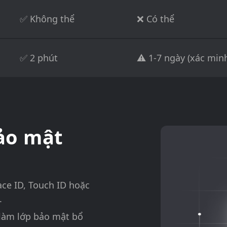
✅ Không thể
❌ Có thể
✅ 2 phút
⚠️ 1-7 ngày (xác min
ảo mật
ce ID, Touch ID hoặc
.
làm lớp bảo mật bổ