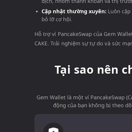
dịch, nhóm thanh khoản và thị trườ
Cập nhật thường xuyên:
Luôn cập
bỏ lỡ cơ hội.
Hỗ trợ ví PancakeSwap của Gem Wallet 
CAKE. Trải nghiệm sự tự do và sức mạn
Tại sao nên 
Gem Wallet là một ví PancakeSwap (CA
động của bạn không bị theo dõi