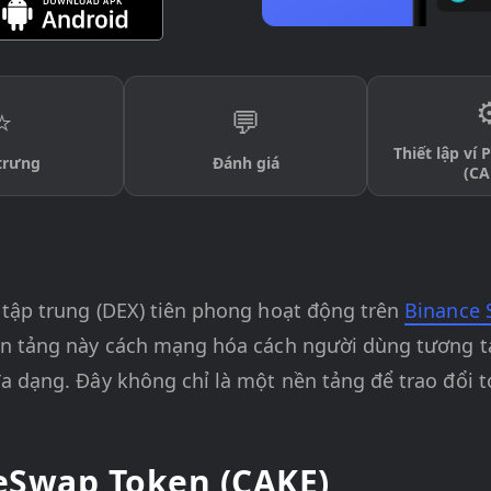
⚙
⭐
💬
Thiết lập ví
trưng
Đánh giá
(CA
 tập trung (DEX) tiên phong hoạt động trên
Binance 
n tảng này cách mạng hóa cách người dùng tương tác 
đa dạng. Đây không chỉ là một nền tảng để trao đổi
keSwap Token (CAKE)